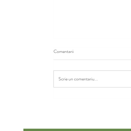
Comentarii
Scrie un comentariu...
Ghid certificare online hotel:
Obținerea certificării premium în
industria ospitalității