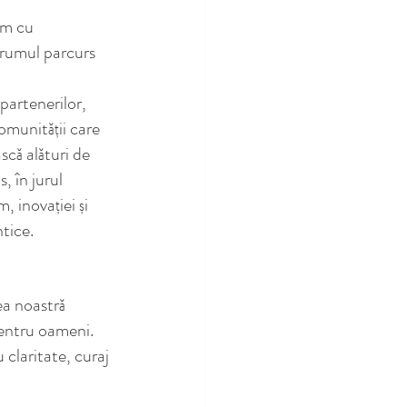
im cu 
drumul parcurs 
artenerilor, 
omunității care 
scă alături de 
, în jurul 
, inovației și 
tice.
ea noastră 
pentru oameni.
 claritate, curaj 