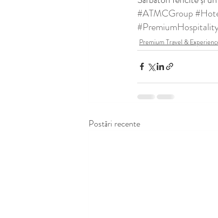
#ATMCGroup
#Hot
#PremiumHospitalit
Premium Travel & Experienc
Postări recente