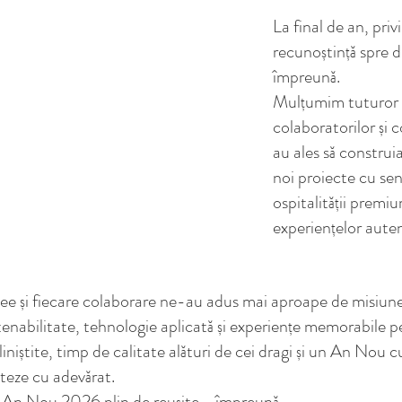
La final de an, priv
recunoștință spre 
împreună.
Mulțumim tuturor p
colaboratorilor și c
au ales să construia
noi proiecte cu sens
ospitalității premium
experiențelor auten
idee și fiecare colaborare ne-au adus mai aproape de misiun
tenabilitate, tehnologie aplicată și experiențe memorabile 
iniștite, timp de calitate alături de cei dragi și un An Nou cu
nteze cu adevărat.
un An Nou 2026 plin de reușite - împreună.