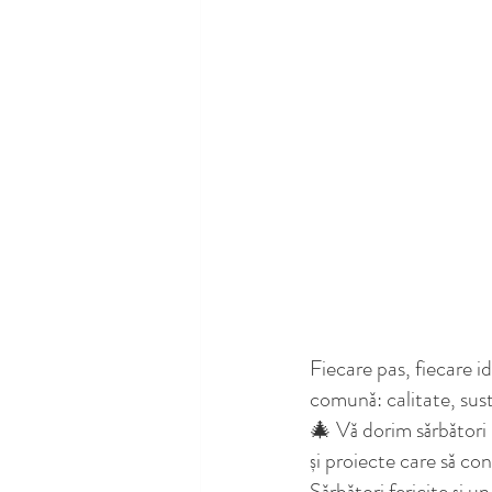
Fiecare pas, fiecare 
comună: calitate, sus
🎄 Vă dorim sărbători l
și proiecte care să co
Sărbători fericite și 