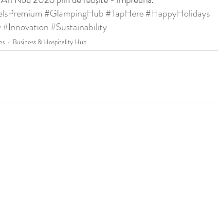
elsPremium
#GlampingHub
#TapHere
#HappyHolidays
y
#Innovation
#Sustainability
es
Business & Hospitality Hub