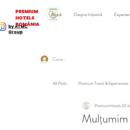
PREMIUM
Acasă
Despre Inițiativă
Experie
HOTELS
ROMÂNIA
by ATMC
Group
Conectează-te
All Posts
Premium Travel & Experiences
PremiumHotels
30 d
Mulțumim ș